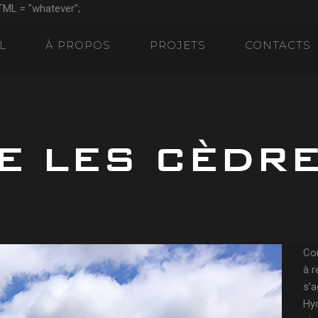
TML = "whatever";
L
À PROPOS
PROJETS
CONTACTS
E LES CÈDR
Con
à r
s’a
Hyd