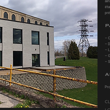
ain
éta
pré
P
– C
– 
– L
– G
– S
A
Pro
C