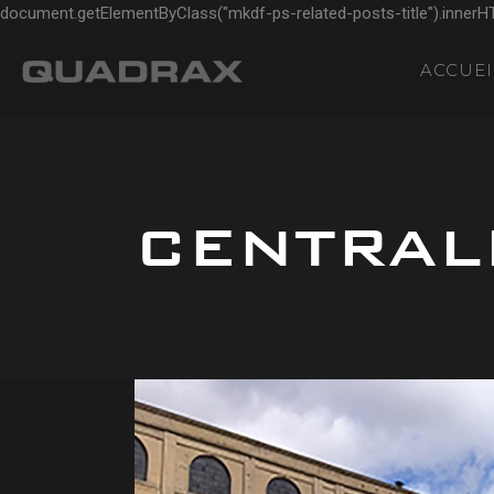
document.getElementByClass("mkdf-ps-related-posts-title").innerH
ACCUEI
CENTRAL