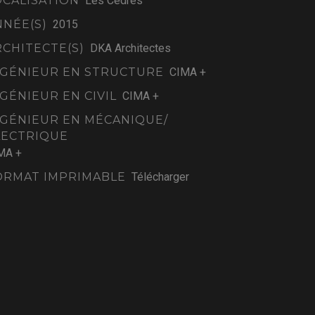
OCALISATION
Les Cèdres
NNÉE(S)
2015
RCHITECTE(S)
DKA Architectes
NGÉNIEUR EN STRUCTURE
CIMA +
NGÉNIEUR EN CIVIL
CIMA +
NGÉNIEUR EN MÉCANIQUE/
LECTRIQUE
MA +
ORMAT IMPRIMABLE
Télécharger