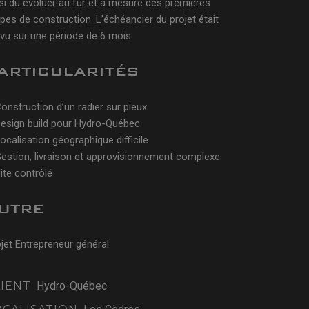
si dû évoluer au fur et à mesure des premières
pes de construction. L’échéancier du projet était
vu sur une période de 6 mois.
ARTICULARITÉS
onstruction d’un radier sur pieux
Design build pour Hydro-Québec
ocalisation géographique difficile
estion, livraison et approvisionnement complexe
ite contrôlé
UTRE
jet Entrepreneur général
LIENT
Hydro-Québec