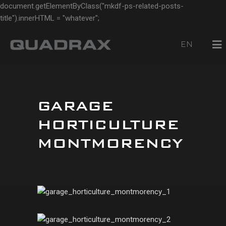
document.getElementByClass("mkdf-ps-related-posts-
title").innerHTML = "whatever";
EN
GARAGE
HORTICULTURE
MONTMORENCY