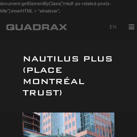
document.getElementByClass("mkdf-ps-related-posts-
title").innerHTML = "whatever";
EN
NAUTILUS PLUS
(PLACE
MONTRÉAL
TRUST)