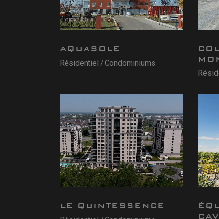
AQUASOLE
CO
MO
Résidentiel
Condominiums
Résid
LE QUINTESSENCE
ÉQ
CAV