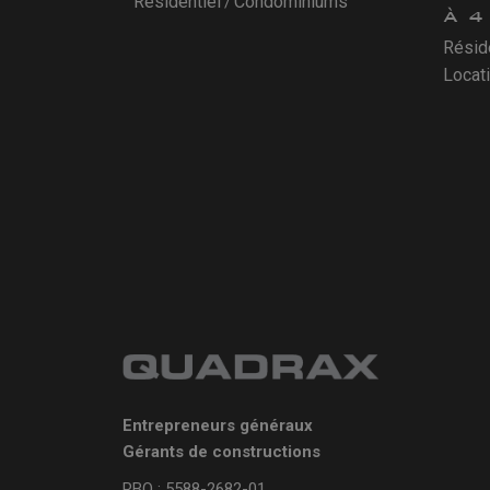
Résidentiel
Condominiums
À 4
Résid
Locati
Entrepreneurs généraux
Gérants de constructions
RBQ : 5588-2682-01